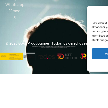
Whatsapp
Vimeo
X
Para ofrecer
almacenar y/
tecnologías 
identificaci
afectar nega
© 2025 Goya Producciones. Todos los derechos reservados.
A