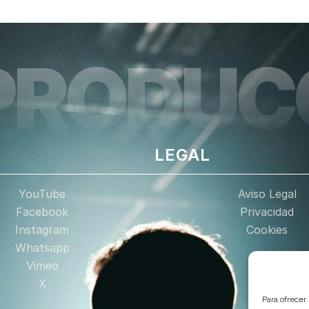
PRODUC
LEGAL
YouTube
Aviso Legal
Facebook
Privacidad
Instagram
Cookies
Whatsapp
Vimeo
X
Para ofrecer