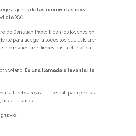
ecoge algunos de
los momentos más
edicto XVI
.
ro de San Juan Pablo II con los jóvenes en
ciente para acoger a todos los que quisieron
es permanecieron firmes hasta el final, en
otocolario.
Es una llamada a levantar la
eña “alfombra roja audiovisual” para preparar
frío o aburrido.
 grupos.