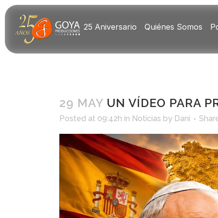
25 Aniversario
Quiénes Somos
Po
29 MAY
UN VÍDEO PARA PR
Posted at 09:42h
in
Noticias
by
Dani
Shar