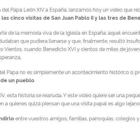
da del Papa León XIV a España, lanzamos hoy un vídeo que r
s
las cinco visitas de San Juan Pablo II y las tres de Ben
te de la memoria viva de la Iglesia en España: aquel encuent
daban que pudiera llenarse y que, finalmente, resultó insufi
tro Vientos, cuando Benedicto XVI y cientos de miles de jóven
esperanza.
el Papa no es simplemente un acontecimiento histórico o pr
o de un pueblo
.
IV, esta historia se reanuda. Y este vídeo quiere ser una pequ
n a quienes quizá piensan que una visita papal es algo lejano, 
ndirlo
entre vuestros amigos, familias, parroquias, colegios y