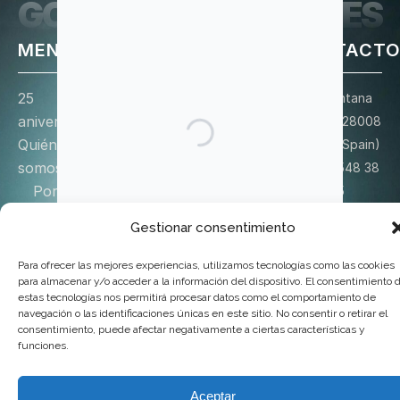
GOYA PRODUCCIONES
MENÚ
REDES
LEGAL
CONTACT
25
YouTube
Aviso Legal
C/ Quintana
aniversario
Facebook
Privacidad
29, 2ºD 28008
Quiénes
Instagram
Cookies
Madrid (Spain)
somos
Whatsapp
+34 91 548 38
Portfolio
Vimeo
75
Noticias
X
info@goyaproducciones
Gestionar consentimiento
Licencias de
Enviar
mensaje
Proyección
Para ofrecer las mejores experiencias, utilizamos tecnologías como las cookies
Tienda
para almacenar y/o acceder a la información del dispositivo. El consentimiento 
estas tecnologías nos permitirá procesar datos como el comportamiento de
Donación
navegación o las identificaciones únicas en este sitio. No consentir o retirar el
consentimiento, puede afectar negativamente a ciertas características y
Contacto
funciones.
© 2025 Goya Producciones. Todos los derechos reservados.
Aceptar