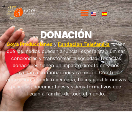
DONACIÓN
Goya Producciones
y
Fundación Telefamilia
creen
que los medios pueden anunciar esperanza, iluminar
conciencias y transformar la sociedad. Todas las
donaciones tienen un impacto directo en y nos
ayudan a continuar nuestra misión.
Con tu
aportación, grande o pequeña, haces posible nuevas
películas, documentales y videos formativos que
llegan a familias de todo el mundo.