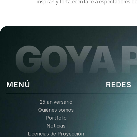
inspiran y fortalecen la fe a espectadores d
GOYA 
MENÚ
REDES
25 aniversario
Quiénes somos
Portfolio
Noticias
Licencias de Proyección