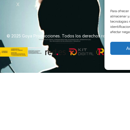
X
Para ofrecer
almacenar y/
tecnologías 
identificaci
afectar nega
© 2025 Goya Producciones. Todos los derechos reservados.
A