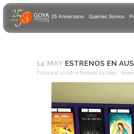
25 Aniversario
Quiénes Somos
Po
14 MAY
ESTRENOS EN AUS
Posted at 10:12h
in
Noticias
by
Dani
Share