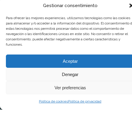
Tienda
Gestionar consentimiento
Donación
Para ofrecer las mejores experiencias, utilizamos tecnologías como las cookies
para almacenar y/o acceder a la información del dispositivo. El consentimiento 
Contacto
estas tecnologías nos permitirá procesar datos como el comportamiento de
navegación o las identificaciones únicas en este sitio. No consentir o retirar el
consentimiento, puede afectar negativamente a ciertas características y
© 2025 Goya Producciones. Todos los derechos reservados.
funciones.
Aceptar
Denegar
Ver preferencias
Política de cookies
Política de privacidad