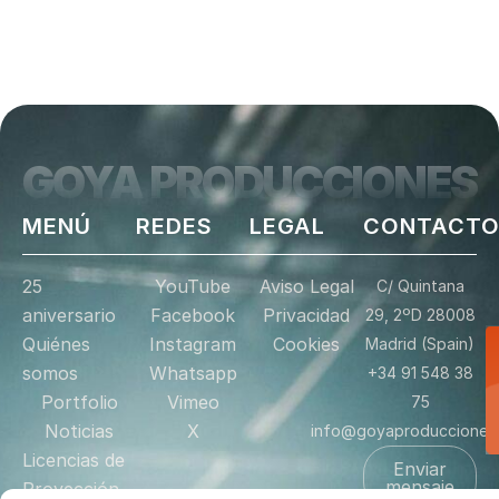
GOYA PRODUCCIONES
MENÚ
REDES
LEGAL
CONTACT
25
YouTube
Aviso Legal
C/ Quintana
aniversario
Facebook
Privacidad
29, 2ºD 28008
Quiénes
Instagram
Cookies
Madrid (Spain)
somos
Whatsapp
+34 91 548 38
Portfolio
Vimeo
75
Noticias
X
info@goyaproducciones
Licencias de
Enviar
mensaje
Proyección