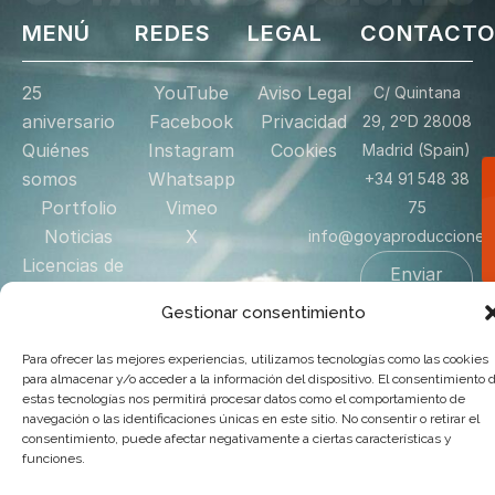
MENÚ
REDES
LEGAL
CONTACT
25
YouTube
Aviso Legal
C/ Quintana
aniversario
Facebook
Privacidad
29, 2ºD 28008
Quiénes
Instagram
Cookies
Madrid (Spain)
somos
Whatsapp
+34 91 548 38
Portfolio
Vimeo
75
Noticias
X
info@goyaproducciones
Licencias de
Enviar
mensaje
Proyección
Gestionar consentimiento
Tienda
Donación
Para ofrecer las mejores experiencias, utilizamos tecnologías como las cookies
para almacenar y/o acceder a la información del dispositivo. El consentimiento 
Contacto
estas tecnologías nos permitirá procesar datos como el comportamiento de
navegación o las identificaciones únicas en este sitio. No consentir o retirar el
consentimiento, puede afectar negativamente a ciertas características y
© 2025 Goya Producciones. Todos los derechos reservados.
funciones.