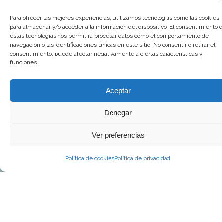
Contacto
Para ofrecer las mejores experiencias, utilizamos tecnologías como las cookies
para almacenar y/o acceder a la información del dispositivo. El consentimiento 
estas tecnologías nos permitirá procesar datos como el comportamiento de
© 2025 Goya Producciones. Todos los derechos reservados.
navegación o las identificaciones únicas en este sitio. No consentir o retirar el
consentimiento, puede afectar negativamente a ciertas características y
funciones.
Aceptar
Denegar
Ver preferencias
Política de cookies
Política de privacidad