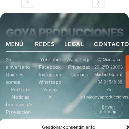
GOYA PRODUCCIONES
MENÚ
REDES
LEGAL
CONTACT
25
YouTube
Aviso Legal
C/ Quintana
aniversario
Facebook
Privacidad
29, 2ºD 28008
Quiénes
Instagram
Cookies
Madrid (Spain)
somos
Whatsapp
+34 91 548 38
Portfolio
Vimeo
75
Noticias
X
info@goyaproducciones
Licencias de
Enviar
mensaje
Proyección
Tienda
Donación
Gestionar consentimiento