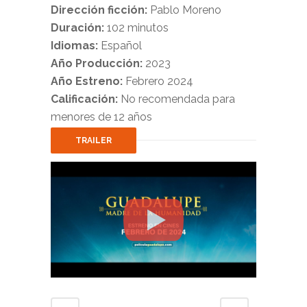
Dirección ficción:
Pablo Moreno
Duración:
102 minutos
Idiomas:
Español
Año Producción:
2023
Año Estreno:
Febrero 2024
Calificación:
No recomendada para
menores de 12 años
TRAILER