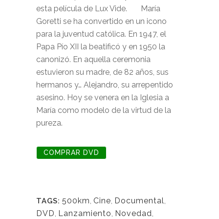
esta película de Lux Vide. María
Goretti se ha convertido en un icono
para la juventud católica. En 1947, el
Papa Pío XII la beatificó y en 1950 la
canonizó. En aquella ceremonia
estuvieron su madre, de 82 años, sus
hermanos y… Alejandro, su arrepentido
asesino. Hoy se venera en la Iglesia a
María como modelo de la virtud de la
pureza.
Sorry, no posts matched your criteria.
COMPRAR DVD
500km
,
Cine
,
Documental
,
TAGS:
DVD
,
Lanzamiento
,
Novedad
,