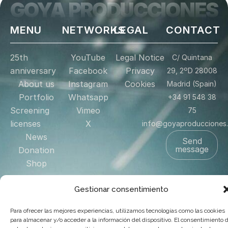
GOYA PRODUCCIONES
MENU
NETWORKS
LEGAL
CONTACT
25th
YouTube
Legal Notice
C/ Quintana
anniversary
Facebook
Privacy
29, 2ºD 28008
About us
Instagram
Cookies
Madrid (Spain)
Portfolio
Whatsapp
+34 91 548 38
Screening
Vimeo
75
licenses
X
info@goyaproducciones
News
Send
message
Donation
Shop
Contact
Gestionar consentimiento
US
Para ofrecer las mejores experiencias, utilizamos tecnologías como las cookies
para almacenar y/o acceder a la información del dispositivo. El consentimiento 
© 2025 Goya Producciones. Todos los derechos reservados.