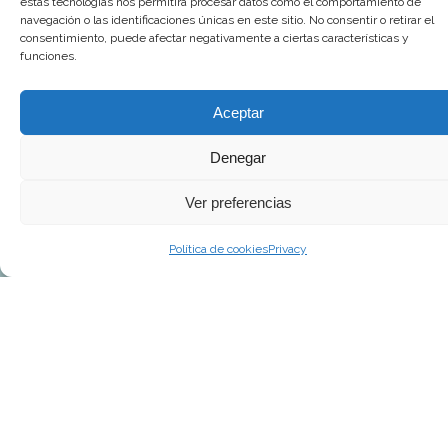
estas tecnologías nos permitirá procesar datos como el comportamiento de
.
Web hecha por
adauge
navegación o las identificaciones únicas en este sitio. No consentir o retirar el
consentimiento, puede afectar negativamente a ciertas características y
funciones.
Aceptar
Denegar
Ver preferencias
Política de cookies
Privacy