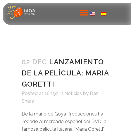
02 DEC
LANZAMIENTO
DE LA PELÍCULA: MARIA
GORETTI
Posted at 16:19h
in
Noticias
by
Dani
Share
De la mano de Goya Producciones ha
llegado al mercado español del DVD la
famosa película italiana “María Goretti”,