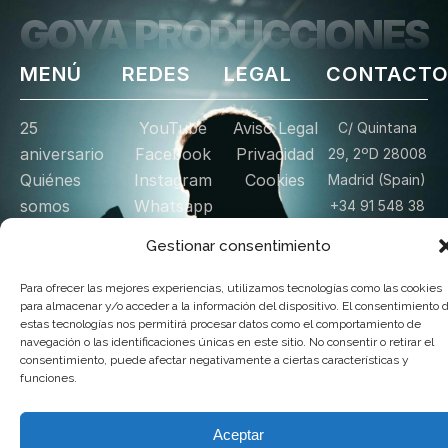
GOYA PRODUCCIONES
MENÚ
REDES
LEGAL
CONTACT
25
YouTube
Aviso Legal
C/ Quintana
aniversario
Facebook
Privacidad
29, 2ºD 28008
Quiénes
Instagram
Cookies
Madrid (Spain)
somos
Whatsapp
+34 91 548 38
Portfolio
Vimeo
75
Gestionar consentimiento
Noticias
X
info@goyaproducciones
Licencias de
Para ofrecer las mejores experiencias, utilizamos tecnologías como las cookies
Enviar
mensaje
para almacenar y/o acceder a la información del dispositivo. El consentimiento 
Proyección
estas tecnologías nos permitirá procesar datos como el comportamiento de
Tienda
navegación o las identificaciones únicas en este sitio. No consentir o retirar el
Donación
consentimiento, puede afectar negativamente a ciertas características y
funciones.
Contacto
Aceptar