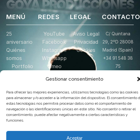
GOYA PRODUCCIONES
MENÚ
REDES
LEGAL
CONTACT
25
YouTube
Aviso Legal
C/ Quintana
aniversario
Facebook
Privacidad
29, 2ºD 28008
Quiénes
Instagram
Cookies
Madrid (Spain)
somos
Whatsapp
+34 91 548 38
Portfolio
Vimeo
75
Noticias
X
info@goyaproducciones
Gestionar consentimiento
Licencias de
Enviar
mensaje
Proyección
Para ofrecer las mejores experiencias, utilizamos tecnologías como las cookies
para almacenar y/o acceder a la información del dispositivo. El consentimiento 
Tienda
estas tecnologías nos permitirá procesar datos como el comportamiento de
Donación
navegación o las identificaciones únicas en este sitio. No consentir o retirar el
consentimiento, puede afectar negativamente a ciertas características y
Contacto
funciones.
© 2025 Goya Producciones. Todos los derechos reservados.
Aceptar